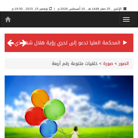
الإثنين , 25 صفر 1448 هـ ,
10 أغسطس 2026 م |
نوفمبر 15, 2015 , 19:50 م
المحكمة العليا تدعو إلى تحري رؤية هلال شهر ذي الحجة مساء يوم الأحد الثلاثين من شهر ذي القعدة -حسب تقويم أم القرى- التاسع والعشرين حسب قرار المحكمة العليا
سمو *ولي العهد* يرأس جلسة *مجلس الوزراء* في جدة.
الصور
>
صورة
>
خلفيات متنوعة رقم أربعة
الائتمان المصرفي في المملكة عند أعلى مستوياته بـ3.3 تريليونات ريال بنهاية فبراير 2026
الأهلي “سيد آسيا” ونخبتها.. “الراقي” يُتوج بلقب دوري أبطال آسيا للنخبة 2026
إنفاذًا لتوجيهات خادم الحرمين الشريفين وسمو ولي العهد.. وصول التوأم الملتصق المغربي “سجى وضحى” إلى الرياض
سمو ولي العهد يرأس جلسة مجلس الوزراء في جدة