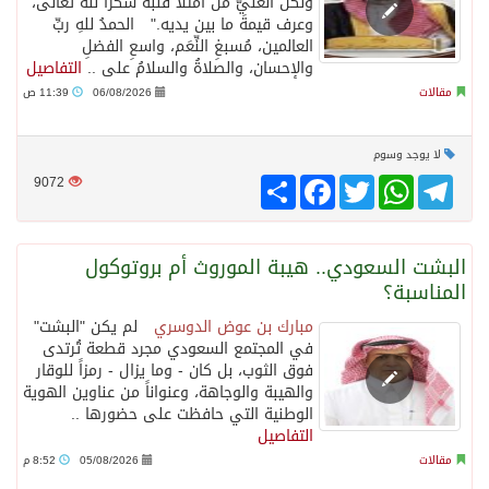
ولكن الغنيُّ من امتلأ قلبُه شكرًا لله تعالى،
وعرف قيمةَ ما بين يديه." الحمدُ للهِ ربِّ
العالمين، مُسبغِ النِّعَم، واسعِ الفضلِ
سراة عبيدة ضمن المراكز الأفضل إعلاميا في أجاويد عسير والثاني في مسار الثقافة والتراث
والإحسان، والصلاةُ والسلامُ على ..
التفاصيل
مقالات
06/08/2026
11:39 ص
وزارة الحج والعمرة تعلن بدء وصول ضيوف الرحمن إلى المملكة لأداء فريضة الحج
لا يوجد وسوم
Telegram
WhatsApp
Twitter
انشر
Facebook
المملكة تؤكد أهمية استمرارية العمليات التشغيلية البحرية وضمان حماية إمدادات الطاقة وسلاسل الإمداد
9072
المحكمة العليا غدٍ الخميس هو المكمل لشهر رمضان
البشت السعودي.. هيبة الموروث أم بروتوكول
المناسبة؟
مبارك بن عوض الدوسري
لم يكن "البشت"
في المجتمع السعودي مجرد قطعة تُرتدى
فوق الثوب، بل كان - وما يزال - رمزاً للوقار
والهيبة والوجاهة، وعنواناً من عناوين الهوية
الوطنية التي حافظت على حضورها ..
التفاصيل
مقالات
05/08/2026
8:52 م