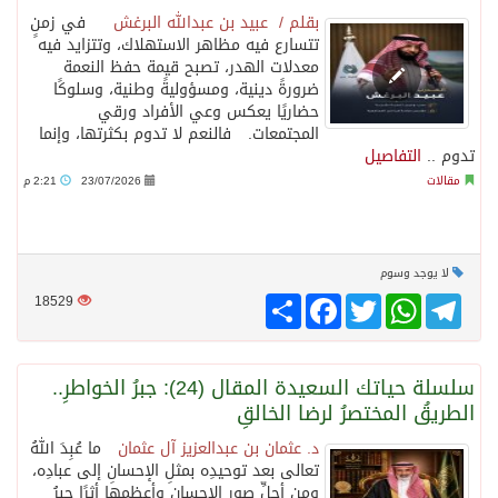
بقلم / عبيد بن عبدالله البرغش
في زمنٍ
تتسارع فيه مظاهر الاستهلاك، وتتزايد فيه
معدلات الهدر، تصبح قيمة حفظ النعمة
ضرورةً دينية، ومسؤوليةً وطنية، وسلوكًا
حضاريًا يعكس وعي الأفراد ورقي
المجتمعات. فالنعم لا تدوم بكثرتها، وإنما
تدوم ..
التفاصيل
مقالات
23/07/2026
2:21 م
لا يوجد وسوم
Telegram
WhatsApp
Twitter
انشر
Facebook
18529
سلسلة حياتك السعيدة المقال (24): جبرُ الخواطرِ..
الطريقُ المختصرُ لرضا الخالقِ
د. عثمان بن عبدالعزيز آل عثمان
ما عُبِدَ اللهُ
تعالى بعد توحيدِه بمثلِ الإحسانِ إلى عبادِه،
ومن أجلِّ صورِ الإحسانِ وأعظمِها أثرًا جبرُ