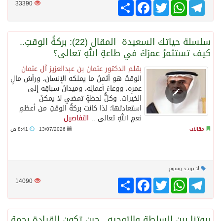
Telegram
WhatsApp
Twitter
انشر
Facebook
33390
سلسلة حياتك السعيدة المقال (22): بركةُ الوقتِ..
كيف تستثمرُ عمرَكَ في طاعةِ اللهِ تعالى؟
بقلم الدكتور عثمان بن عبدالعزيز آل عثمان
الوقتُ هو أثمنُ ما يملكه الإنسان، ورأسُ مالِ
عمرِه، ووعاءُ أعمالِه، وميدانُ سباقِه إلى
الخيرات. وكلُّ لحظةٍ تمضي لا يمكنُ
استعادتها؛ لذا كانت بركةُ الوقتِ من أعظمِ
نعمِ اللهِ تعالى ..
التفاصيل
مقالات
13/07/2026
8:41 ص
لا يوجد وسوم
Telegram
WhatsApp
Twitter
انشر
Facebook
14090
بيوتنا بين السلطة والتوجيه.. حين تكون القيادة رحمة