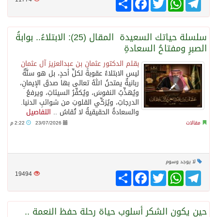
سلسلة حياتك السعيدة المقال (25): الابتلاءُ.. بوابةُ
الصبرِ ومفتاحُ السعادةِ
بقلم الدكتور عثمان بن عبدالعزيز آل عثمان
ليس الابتلاءُ عقوبةً لكلِّ أحدٍ، بل هو سنَّةٌ
ربانيةٌ يمتحنُ اللهُ تعالى بها صدقَ الإيمانِ،
ويُهذِّبُ النفوسَ، ويُكفِّرُ السيئاتِ، ويرفعُ
الدرجاتِ، ويُزكِّي القلوبَ من شوائبِ الدنيا.
والسعادةُ الحقيقيةُ لا تُقاسُ ..
التفاصيل
مقالات
23/07/2026
2:22 م
لا يوجد وسوم
Telegram
WhatsApp
Twitter
انشر
Facebook
19494
حين يكون الشكر أسلوب حياة رحلة حفظ النعمة ..