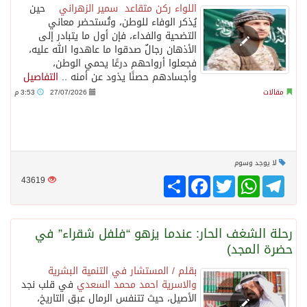
اللواء ركن متقاعد سمير الزهراني
حين
يُذكر الوفاء للوطن، وتُستحضر معاني
التضحية والفداء، فإن أول ما يتبادر إلى
الأذهان رجالٌ صدقوا ما عاهدوا الله عليه،
فجعلوا أرواحهم درعًا يحمي الوطن،
وأجسادهم حصنًا يذود عن أمنه ..
التفاصيل
مقالات
27/07/2026
3:53 م
لا يوجد وسوم
Telegram
WhatsApp
Twitter
انشر
Facebook
43619
رحلة الشغف الحار: عندما يزهو “فلفل شقراء” في
حضرة المجد)
بقلم / المستشار في التنمية البشرية
والاسرية احمد محمد السعدي
في قلب نجد
الأصيل، حيث تتنفس الرمال عبق التاريخ،