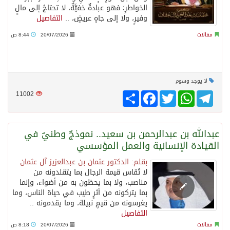
الخواطرِ؛ فهو عبادةٌ خفيَّةٌ، لا تحتاجُ إلى مالٍ
وفيرٍ، ولا إلى جاهٍ عريضٍ، ..
التفاصيل
مقالات
20/07/2026
8:44 ص
لا يوجد وسوم
Telegram
WhatsApp
Twitter
انشر
Facebook
11002
عبدالله بن عبدالرحمن بن سعيد.. نموذجٌ وطنيٌ في
القيادة الإنسانية والعمل المؤسسي
بقلم: الدكتور عثمان بن عبدالعزيز آل عثمان
لا تُقاس قيمة الرجال بما يتقلدونه من
مناصب، ولا بما يحظون به من أضواء، وإنما
بما يتركونه من أثرٍ طيب في حياة الناس، وما
يغرسونه من قيمٍ نبيلة، وما يقدمونه ..
التفاصيل
مقالات
20/07/2026
8:18 ص