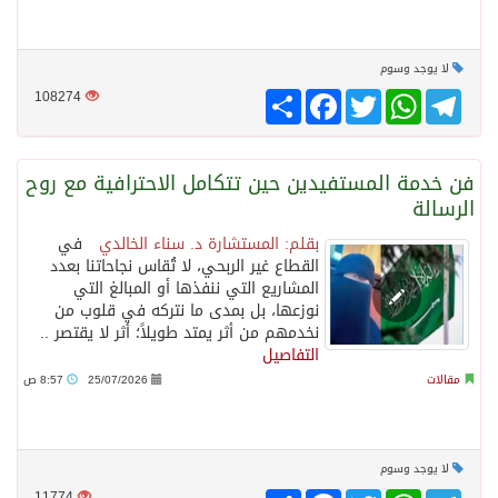
لا يوجد وسوم
Telegram
WhatsApp
Twitter
انشر
Facebook
108274
فن خدمة المستفيدين حين تتكامل الاحترافية مع روح
الرسالة
بقلم: المستشارة د. سناء الخالدي
في
القطاع غير الربحي، لا تُقاس نجاحاتنا بعدد
المشاريع التي ننفذها أو المبالغ التي
نوزعها، بل بمدى ما نتركه في قلوب من
نخدمهم من أثر يمتد طويلاً؛ أثر لا يقتصر ..
التفاصيل
مقالات
25/07/2026
8:57 ص
لا يوجد وسوم
Telegram
WhatsApp
Twitter
انشر
Facebook
11774