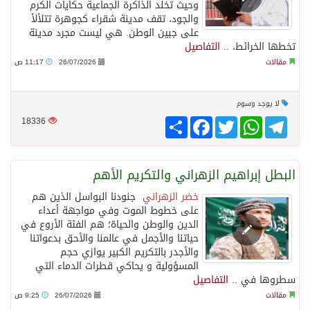
وحيث تخلد الذاكرة الجماعية حكايات الكرم
والجود، تقف مدينة شقراء كجوهرة تتلألأ
على جبين الوطن. هي ليست مجرد مدينة
تخطها الخرائط، ..
التفاصيل
مقالات
26/07/2026
11:17 ص
لا يوجد وسوم
Telegram
WhatsApp
Twitter
انشر
Facebook
18336
البطل إبراهيم الزهراني والتكريم الأهم
خضر الزهراني
جنودنا البواسل الذين هم
على خطوط الموت وفي مواجهة أعداء
الدين والوطن والحياة؛ هم الفئة الأروع في
حياتنا والأجمل في عالمنا والأحق بدعواتنا
والأجدر بالتكريم الكبير يوازي حجم
المسؤولية و يحاكي قطرات الدماء التي
سطروها في ..
التفاصيل
مقالات
26/07/2026
9:25 ص