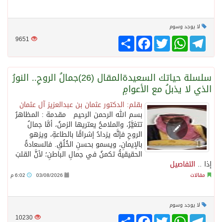
لا يوجد وسوم
Telegram
WhatsApp
Twitter
انشر
Facebook
9651
سلسلة حياتك السعيدةالمقال (26)جمالُ الروحِ.. النورُ
الذي لا يذبلُ مع الأعوامِ
بقلم: الدكتور عثمان بن عبدالعزيز آل عثمان
بسم الله الرحمن الرحيم مقدمة : المظاهرُ
تتغيَّرُ، والملامحُ يعتريها الزمنُ، أمَّا جمالُ
الروحِ فإنَّه يزدادُ إشراقًا بالطاعةِ، ويزهو
بالإيمانِ، ويسمو بحسنِ الخُلُقِ. فالسعادةُ
الحقيقيةُ تكمنُ في جمالِ الباطنِ؛ لأنَّ القلبَ
إذا ..
التفاصيل
مقالات
03/08/2026
6:02 م
لا يوجد وسوم
Telegram
WhatsApp
Twitter
انشر
Facebook
10230