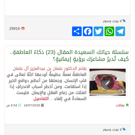
لا يوجد وسوم
Telegram
WhatsApp
Twitter
انشر
Facebook
29916
سلسلة حياتك السعيدة المقال (23) ذكاءُ العاطفةِ..
كيف تُديرُ مشاعرَك برؤيةٍ إيمانيةٍ؟
بقلم الدكتور عثمان بن عبدالعزيز آل عثمان
العاطفةُ نعمةٌ عظيمةٌ أودعها اللهُ تعالى في
قلبِ الإنسان، وجعلها من أعظمِ دوافعِ الخيرِ
إذا استقامت، ومن أخطرِ أسبابِ الانحرافِ إذا
انفلتت من زمامِ العقلِ والإيمان. فليست
السعادةُ في إلغاءِ ..
التفاصيل
مقالات
16/07/2026
6:54 ص
لا يوجد وسوم