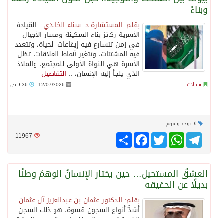
وبناءً
بقلم: المستشارة د. سناء الخالدي
القيادة
الأسرية ركائز بناء السكينة ومسار الأجيال
في زمن تتسارع فيه إيقاعات الحياة، وتتعدد
فيه المشتتات، وتتغير أنماط العلاقات، تظل
الأسرة هي النواة الأولى للمجتمع، والملاذ
الذي يلجأ إليه الإنسان، ..
التفاصيل
مقالات
12/07/2026
9:36 ص
لا يوجد وسوم
Telegram
WhatsApp
Twitter
انشر
Facebook
11967
العشقُ المستحيل… حين يختار الإنسانُ الوهمَ وطنًا
بديلًا عن الحقيقة
بقلم: الدكتور عثمان بن عبدالعزيز آل عثمان
أشدُّ أنواع السجون قسوة، هو ذلك السجن