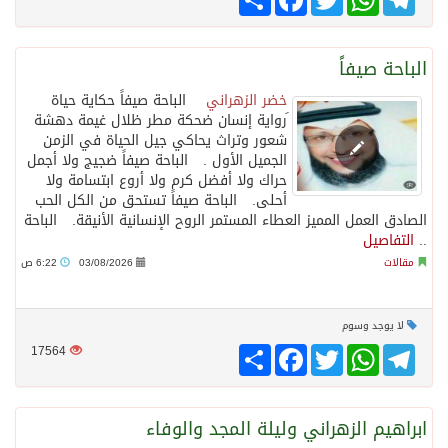
الباحة صيفاً
خضر الزهراني
الباحة صيفاً حكاية حياة
َرواية إنسان ضحكة مطر ظلال غيمة دهشة
شعور وتراث يحاكي جيل الحياة في الزمن
الجميل الأول . الباحة صيفاً ضجيج ولا أجمل
حراك ولا أفضل كرم ولا أروع ابتسامة ولا
أحلى. الباحة صيفاً تستحق من الكل الحب
الصادق العمل المميز العطاء المستمر الروح الإنسانية الأنيقة. الباحة
..
التفاصيل
مقالات
03/08/2026
6:22 ص
لا يوجد وسوم
Telegram
WhatsApp
Twitter
انشر
Facebook
17564
ابراهيم الزهراني وليلة المجد والوفاء