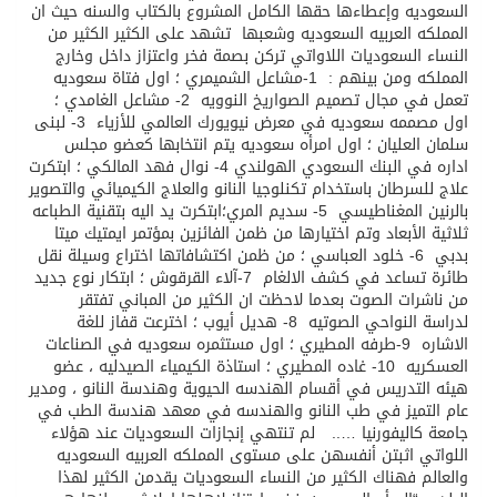
السعوديه وإعطاءها حقها الكامل المشروع بالكتاب والسنه حيث ان
المملكه العربيه السعوديه وشعبها تشهد على الكثير الكثير من
النساء السعوديات اللاواتي تركن بصمة فخر واعتزاز داخل وخارج
المملكه ومن بينهم : 1-مشاعل الشميمري ؛ اول فتاة سعوديه
تعمل في مجال تصميم الصواريخ النوويه 2- مشاعل الغامدي ؛
اول مصممه سعوديه في معرض نيويورك العالمي للأزياء 3- لبنى
سلمان العليان ؛ اول امرأه سعوديه يتم انتخابها كعضو مجلس
اداره في البنك السعودي الهولندي 4- نوال فهد المالكي ؛ ابتكرت
علاج للسرطان باستخدام تكنلوجيا النانو والعلاج الكيميائي والتصوير
بالرنين المغناطيسي 5- سديم المري؛ابتكرت يد اليه بتقنية الطباعه
ثلاثية الأبعاد وتم اختيارها من ظمن الفائزين بمؤتمر ايمتيك ميتا
بدبي 6- خلود العباسي ؛ من ظمن اكتشافاتها اختراع وسيلة نقل
طائرة تساعد في كشف الالغام 7-آلاء القرقوش ؛ ابتكار نوع جديد
من ناشرات الصوت بعدما لاحظت ان الكثير من المباني تفتقر
لدراسة النواحي الصوتيه 8- هديل أيوب ؛ اخترعت قفاز للغة
الاشاره 9-طرفه المطيري ؛ اول مستثمره سعوديه في الصناعات
العسكريه 10- غاده المطيري ؛ استاذة الكيمياء الصيدليه ، عضو
هيئه التدريس في أقسام الهندسه الحيوية وهندسة النانو ، ومدير
عام التميز في طب النانو والهندسه في معهد هندسة الطب في
جامعة كاليفورنيا ….. لم تنتهي إنجازات السعوديات عند هؤلاء
اللواتي اثبتن أنفسهن على مستوى المملكه العربيه السعوديه
والعالم فهناك الكثير من النساء السعوديات يقدمن الكثير لهذا