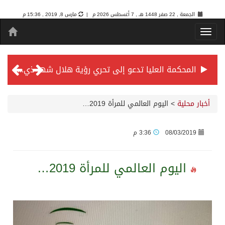
الجمعة , 22 صفر 1448 هـ ,
7 أغسطس 2026 م |
مارس 8, 2019 , 15:36 م
المحكمة العليا تدعو إلى تحري رؤية هلال شهر ذي الحجة مساء يوم الأحد الثلاثين من شهر ذي القعدة -حسب تقويم أم القرى- التاسع والعشرين حسب قرار المحكمة العليا
سمو *ولي العهد* يرأس جلسة *مجلس الوزراء* في جدة.
أخبار محلية
>
اليوم العالمي للمرأة 2019…
الائتمان المصرفي في المملكة عند أعلى مستوياته بـ3.3 تريليونات ريال بنهاية فبراير 2026
08/03/2019
3:36 م
الأهلي “سيد آسيا” ونخبتها.. “الراقي” يُتوج بلقب دوري أبطال آسيا للنخبة 2026
اليوم العالمي للمرأة 2019…
إنفاذًا لتوجيهات خادم الحرمين الشريفين وسمو ولي العهد.. وصول التوأم الملتصق المغربي “سجى وضحى” إلى الرياض
سمو ولي العهد يرأس جلسة مجلس الوزراء في جدة