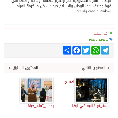
البلد . “المرأه السعوديه فخر واعتزاز لاهلها اولا ثم وطنها هي
قوة وضعف هذا الوطن والإسلام كرمها ، كل ما كُرمة المرأه
سطعت ولمعت وأنتجت .
أخبار محلية
لا يوجد وسوم
Telegram
WhatsApp
Twitter
انشر
Facebook
المحتوى التالي
المحتوى السابق
افتتاح
نستريتو كافيه في ابها .
بدمك_تمنح_حياة