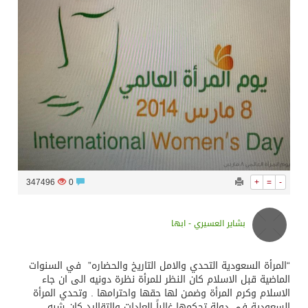
سراة عبيدة ضمن المراكز الأفضل إعلاميا في أجاويد عسير والثاني في مسار الثقافة والتراث
وزارة الحج والعمرة تعلن بدء وصول ضيوف الرحمن إلى المملكة لأداء فريضة الحج
المملكة تؤكد أهمية استمرارية العمليات التشغيلية البحرية وضمان حماية إمدادات الطاقة وسلاسل الإمداد
المحكمة العليا غدٍ الخميس هو المكمل لشهر رمضان
347496
0
+
=
-
بشاير العسيري - ابها
“المرأة السعودية التحدي والامل التاريخ والحضاره” في السنوات
الماضية قبل الاسلام كان النظر للمرأة نظرة دونيه الى ان جاء
الاسلام وكرم المرأة وضمن لها حقها واحترامها . وتحدي المرأة
السعودية في دولة تحكمها غالباً العادات والتقاليد كان شبه