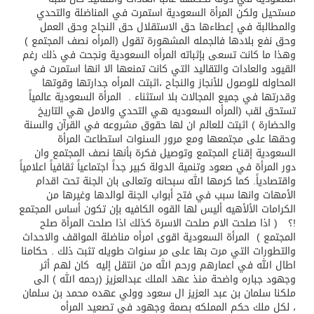
مستحيل ولكن المرأة السعودية استمرت في المناضلة والتحدي
والمطالبة في إعطاءها حق الاستقلال حق النجاح وحق العمل
وحق نفع بلادها فالجمله المشهورة تقول (المرأه نصف المجتمع )
وهذا ما كانت تسعى بإثباته المرأه السعودية ونجحت في ذلك رغم
القيود والعادات والتقاليد التي كانت تمنعها الا انها استمرت في
المحاوله للوصول للأنجاز والنجاح ،اثبتت المرأه جدارتها وقوتها
وقدرتها في جميع المجالات بلا استثناء . المرأة السعودية عالمياً
تستحق لقب (المرأه السعوديه هي التحدي والامل هي التاريخ
والحضارة ) اثبتت للعالم ان لها حقوق مشروعه في القرآن والسنة
وحقها على مجتمعها ومع مرور السنوات استطاعت المرأة
السعودية إقناع المجتمع وتوصيل فكرة بأنها نصف المجتمع وان
دور المرأة في صعود وتنمية الدولة كبير جداً اجتماعياً ثقافياً اعلامياً
واقتصادياً. كما كرمها الله سبحانه وتعالى بان الجنة تحت اقدام
الأمهات وانها سبب في فتح أبواب الجنة لوالدها وغيرها من
الكرامات الألأهيه أليس لها القوه الكافيه بإن تكون أساس المجتمع
!؟ ( اذا صلحت الام صلحت الاسرة كذلك اذا صلحت المرأة صلح
المجتمع ) المرأة السعودية اقوى امرأه مناضلة المواقف والاحداث
والتطورات التي مرت بها على مر سنوات طويله تثبت ذلك . حكامنا
اطال الله في اعمارهم ورحم الله من انتقل إليه كان لهم أثر
وجهود جباره واضحة منذ عهد الملك عبدالعزيز (رحمه الله ) الى
ملكنا سلمان بن عبد العزيز ال سعود وولي عهده محمد بن سلمان
، لكل ملك حكم المملكه بصمة وجهود في تصعيد المرأه