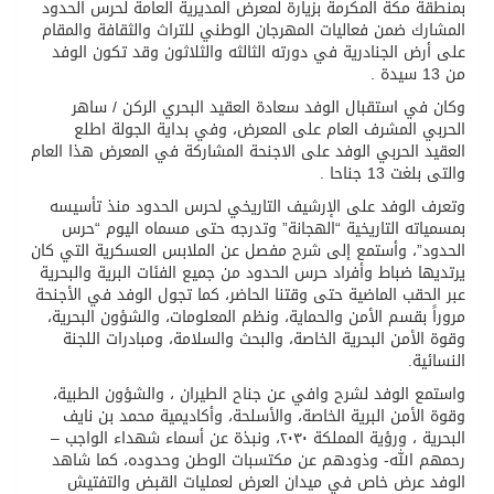
بمنطقة مكة المكرمة بزيارة لمعرض المديرية العامة لحرس الحدود
المشارك ضمن فعاليات المهرجان الوطني للتراث والثقافة والمقام
على أرض الجنادرية في دورته الثالثه والثلاثون وقد تكون الوفد
من 13 سيدة .
وكان في استقبال الوفد سعادة العقيد البحري الركن / ساهر
الحربي المشرف العام على المعرض، وفي بداية الجولة اطلع
العقيد الحربي الوفد على الاجنحة المشاركة في المعرض هذا العام
والتى بلغت 13 جناحا .
وتعرف الوفد على الإرشيف التاريخي لحرس الحدود منذ تأسيسه
بمسمياته التاريخية “الهجانة” وتدرجه حتى مسماه اليوم “حرس
الحدود”، وأستمع إلى شرح مفصل عن الملابس العسكرية التي كان
يرتديها ضباط وأفراد حرس الحدود من جميع الفئات البرية والبحرية
عبر الحقب الماضية حتى وقتنا الحاضر، كما تجول الوفد في الأجنحة
مروراً بقسم الأمن والحماية، ونظم المعلومات، والشؤون البحرية،
وقوة الأمن البحرية الخاصة، والبحث والسلامة، ومبادرات اللجنة
النسائية.
واستمع الوفد لشرح وافي عن جناح الطيران ، والشؤون الطبية،
وقوة الأمن البرية الخاصة، والأسلحة، وأكاديمية محمد بن نايف
البحرية ، ورؤية المملكة ٢٠٣٠، ونبذة عن أسماء شهداء الواجب –
رحمهم الله- وذودهم عن مكتسبات الوطن وحدوده، كما شاهد
الوفد عرض خاص في ميدان العرض لعمليات القبض والتفتيش