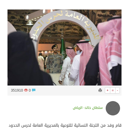
سراة عبيدة ضمن المراكز الأفضل إعلاميا في أجاويد عسير والثاني في مسار الثقافة والتراث
وزارة الحج والعمرة تعلن بدء وصول ضيوف الرحمن إلى المملكة لأداء فريضة الحج
المملكة تؤكد أهمية استمرارية العمليات التشغيلية البحرية وضمان حماية إمدادات الطاقة وسلاسل الإمداد
المحكمة العليا غدٍ الخميس هو المكمل لشهر رمضان
351910
0
+
=
-
سلطان خالد- الرياض
قام وفد من اللجنة النسائية للتوعية بالمديرية العامة لحرس الحدود