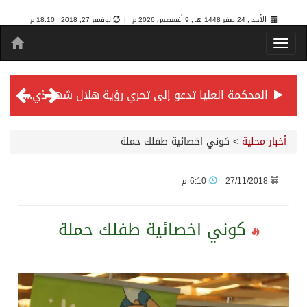
الأحد , 24 صفر 1448 هـ ,
9 أغسطس 2026 م |
نوفمبر 27, 2018 , 18:10 م
المحكمة العليا تدعو إلى تحري رؤية هلال شهر ذي الحجة مساء يوم الأحد الثلاثين من شهر ذي القعدة -حسب تقويم أم القرى- التاسع والعشرين حسب قرار المحكمة العليا
سمو *ولي العهد* يرأس جلسة *مجلس الوزراء* في جدة.
أخبار محلية
>
كوني اخصائية طفلك حملة
الائتمان المصرفي في المملكة عند أعلى مستوياته بـ3.3 تريليونات ريال بنهاية فبراير 2026
27/11/2018
6:10 م
الأهلي “سيد آسيا” ونخبتها.. “الراقي” يُتوج بلقب دوري أبطال آسيا للنخبة 2026
كوني اخصائية طفلك حملة
إنفاذًا لتوجيهات خادم الحرمين الشريفين وسمو ولي العهد.. وصول التوأم الملتصق المغربي “سجى وضحى” إلى الرياض
سمو ولي العهد يرأس جلسة مجلس الوزراء في جدة