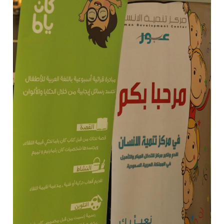
سراة عبيدة ضمن المراكز الأفضل إعلاميا في أجاويد عسير والثاني في مسار الثقافة والتراث
وزارة الحج والعمرة تعلن بدء وصول ضيوف الرحمن إلى المملكة لأداء فريضة الحج
المملكة تؤكد أهمية استمرارية العمليات التشغيلية البحرية وضمان حماية إمدادات الطاقة وسلاسل الإمداد
المحكمة العليا غدٍ الخميس هو المكمل لشهر رمضان