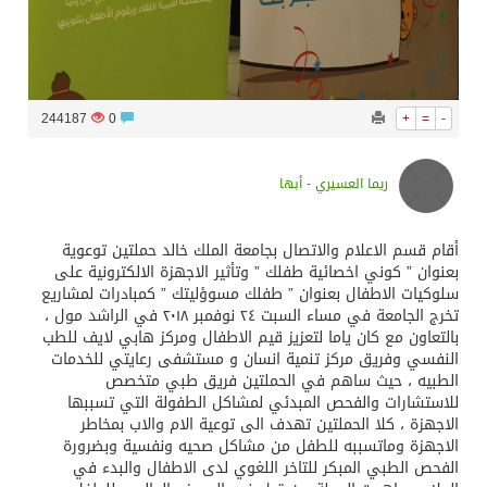
244187
0
+
=
-
ريما العسيري - أبها
أقام قسم الاعلام والاتصال بجامعة الملك خالد حملتين توعوية
بعنوان ” كوني اخصائية طفلك ” وتأثير الاجهزة الالكترونية على
سلوكيات الاطفال بعنوان ” طفلك مسوؤليتك ” كمبادرات لمشاريع
تخرج الجامعة في مساء السبت ٢٤ نوفمبر ٢٠١٨ في الراشد مول ،
بالتعاون مع كان ياما لتعزيز قيم الاطفال ومركز هابي لايف للطب
النفسي وفريق مركز تنمية انسان و مستشفى رعايتي للخدمات
الطبيه ، حيث ساهم في الحملتين فريق طبي متخصص
للاستشارات والفحص المبدئي لمشاكل الطفولة التي تسببها
الاجهزة ، كلا الحملتين تهدف الى توعية الام والاب بمخاطر
الاجهزة وماتسببه للطفل من مشاكل صحيه ونفسية وبضرورة
الفحص الطبي المبكر للتاخر اللغوي لدى الاطفال والبدء في