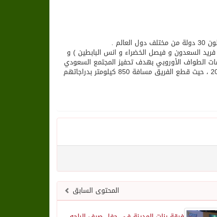
ريد السعدون و فيصل الخضراء و انس البابطين ) و
 توعوية أثناء منافسات الطواف الأوروبي بهدف تحفيز المجتمع السعودي
للعمل التطوعي والخيري وحثهم على ممارسة الرياضة تزامناً مع رؤية المملكة 2030 ، حيث قطع الفريق مسافة 850 كيلومتر بدراجاتهم
المحتوى السابق
فرقة بنات المدينة في حفل صيف الباحه