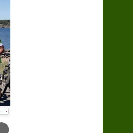
سراة عبيدة ضمن المراكز الأفضل إعلاميا في
وزارة الحج والعمرة تعلن بدء وصول ضيوف ا
المملكة تؤكد أهمية استمرارية العمليات ا
المحكمة العليا غدٍ الخميس هو المكمل لش
=
-