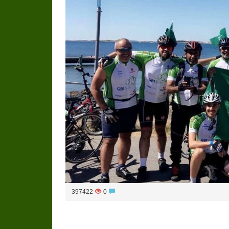
397422
0