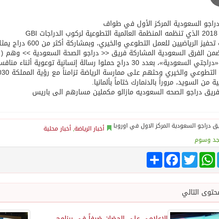
اجو السعودية المركز الأول في طواف
ت GBI
 الرياضيين للعمل التطوعي والخيري، وبمشاركة أكثر من 600 دراج يمثلون 30 دولة من مختلف دول العالم .
ن الفرق السعودية المشاركة فريق << دراجو الصحة السعودية >> وهم ( ف
فريق «دراجتي السعودية»، بعدد 30 دراج حملوا رسالة إنسانية
ة من السويد، مروراً بالدنمارك ختاماً بألمانيا.
فريق دراجو الصحه السعوديه مازالو مكملين مسارهم الى باريس
أخبار الرياضة
,
أخبار محلية
جد وسوم
Tele
WhatsApp
Twitter
انشر
Facebook
حتوى التالي
الإعلامي علي الحضان ضيفاً في برنامج