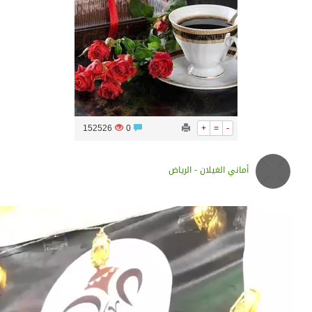
سراة عبيدة ضمن المراكز الأفضل إعلاميا في أجاويد عسير والثاني في مسار الثقافة والتراث
وزارة الحج والعمرة تعلن بدء وصول ضيوف الرحمن إلى المملكة لأداء فريضة الحج
المملكة تؤكد أهمية استمرارية العمليات التشغيلية البحرية وضمان حماية إمدادات الطاقة وسلاسل الإمداد
152526
0
+
=
-
لمحكمة العليا غدٍ الخميس هو المكمل لشهر رمضان
أماني الغيلان - الرياض