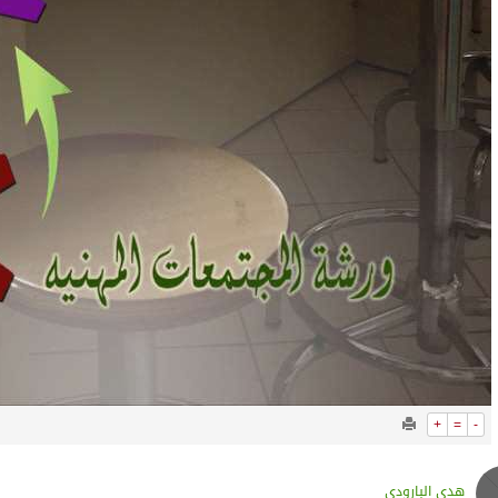
+
=
-
هدى البارودي