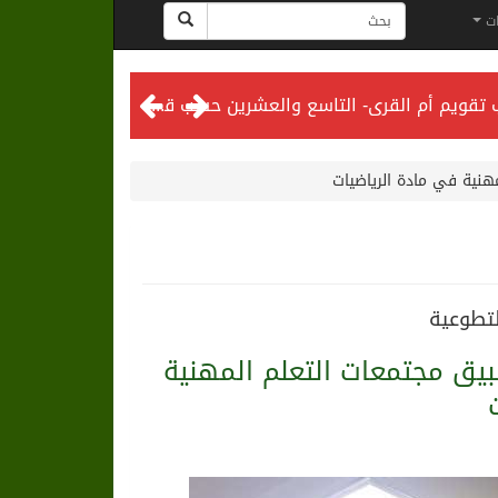
ات
المحكمة العليا تدعو إلى تحري رؤية هلال شهر ذي الحجة مساء يوم الأحد الثلاثين من شهر ذي القعدة -حسب تقويم أم القرى- التاسع والعشرين حسب قرار المحكمة العليا
لتطوعية
تائج تطبيق مجتمعات التعلم المهنية
لى الرياض
ت