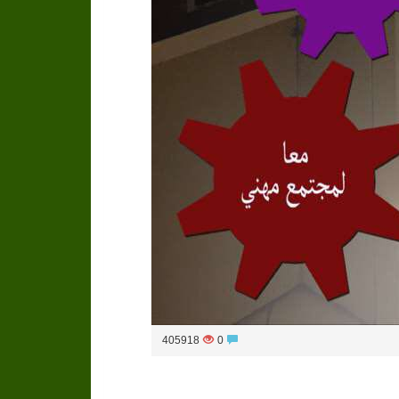
405918
0