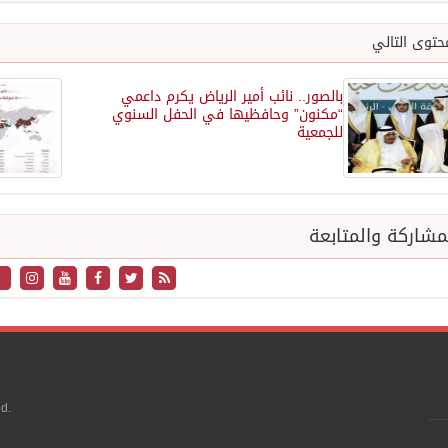
حتوى التالي
بالصور.. نائب أمير الرياض يكرم داعمي
“مكنون” وحافظيها في الحفل السنوي
للجمعية
شاركة والمتابعة
d.