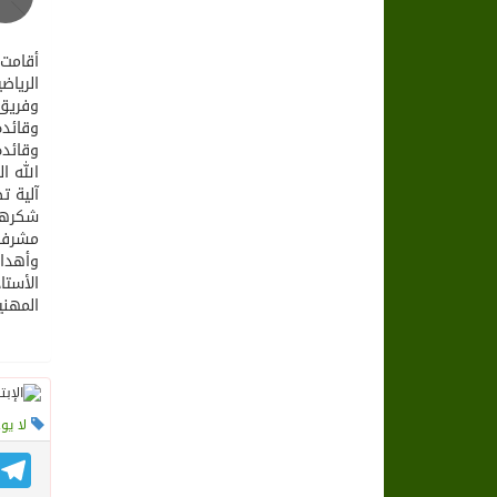
أقامت 
الرياض
وفريق 
وقائدة المتوس
الله ا
آلية ت
شكرها 
مشرفة 
وأهداف
الأستا
المهني
لا يو
gram