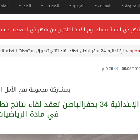
ار متنوعة
المقالات
الفيديو
الصوتيات
الصور
الملف
راء* في جدة.
محلية
>
الإبتدائية 34 بحفرالباطن تعقد لقاء نتائج تطبيق مجتمعات التعلم المهنية في مادة الرياضيات
هاية فبراير 2026
09/05/201
9:26 م
لقب دوري أبطال آسيا للنخبة 2026
بمشاركة مجموعة نفح الأمل ا
الإبتدائية 34 بحفرالباطن تعقد لقاء ن
 وسمو ولي العهد.. وصول التوأم الملتصق المغربي “سجى وضحى” إ
في مادة الرياضيا
ء في جدة