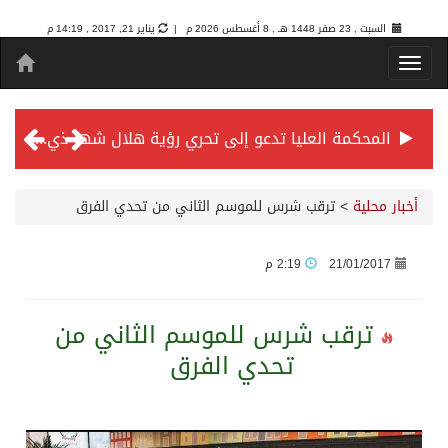
السبت , 23 صفر 1448 هـ ,
8 أغسطس 2026 م |
يناير 21, 2017 , 14:19 م
المحكمة العليا تدعو إلى تحري رؤية هلال شهر ذي الحجة مساء يوم الأحد الثلاثين من شهر ذي القعدة -حسب تقويم أم القرى- التاسع والعشرين حسب قرار المحكمة العليا
سمو *ولي العهد* يرأس جلسة *مجلس الوزراء* في جدة.
أخبار محلية
>
ترقب شرس للموسم الثاني من تحدي الفرق
الائتمان المصرفي في المملكة عند أعلى مستوياته بـ3.3 تريليونات ريال بنهاية فبراير 2026
21/01/2017
2:19 م
الأهلي “سيد آسيا” ونخبتها.. “الراقي” يُتوج بلقب دوري أبطال آسيا للنخبة 2026
ترقب شرس للموسم الثاني من
تحدي الفرق
إنفاذًا لتوجيهات خادم الحرمين الشريفين وسمو ولي العهد.. وصول التوأم الملتصق المغربي “سجى وضحى” إلى الرياض
سمو ولي العهد يرأس جلسة مجلس الوزراء في جدة