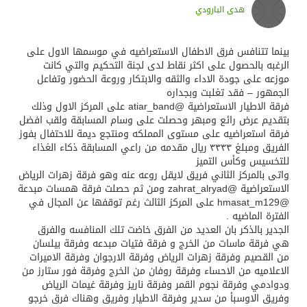
هدى البارودي
بينما تتنافس فرق الاطفال الاستعراضيه في موسمها الاول على
الرغبه بالحصول على اكثر نقاط لدى لجنة التحكيم والتي كانت
موزعه على جودة الاداء والثقه والابتكار وروعة الحضور وتفاعل
الجمهور – فقد تغلبت وبجداره
فرقة الاطيار الاستعراضية @atiar_band على المركز الاول وذلك
بتقديم عرض رائع ومبهر وحصلت على وسام المسابقة ولقب افضل
فرقة استعراضيه على مستوى المملكه ومنتجع ديمة للاحتفال بفوز
الفريق ومبلغ ٣٣٣٣ ريال مقدمه من راعي المسابقة ذكاء الغذاء
للتخسيس وكأس التميز
واتى بالمركز الثاني فريق لايقل روعه عنه وهو فرقة زهرات الرياض
الاستعراضية @zahrat_alryad ومن ثم حصلت فرقة همسات مبدعة
@hmasat_m129 على المركز الثالث رغم توقفها عن المجال في
الفترة الماضيه .
الجدير بالذكر بان العديد من الفرق خاضت تلك المنافسه والفرق
هي فرقة ماسات من الخرج و فرقة فتيات مبدعه وفرقة بيلسان
من القصيم وفرقة زهرات الرياض وفرقة الارجوان وفرقة الاميرات
الاعلاميه من الاحساء وفرقة روفان من الخرج وفرقة فور ستارز من
ودوادمي وفرقة نجوم القمر وفرقة ناريز وفرقة غيمات الرياض
وفريق الاوسبأ من سدير وفرقة الاطيار وفريق وهناك فرق خرجو