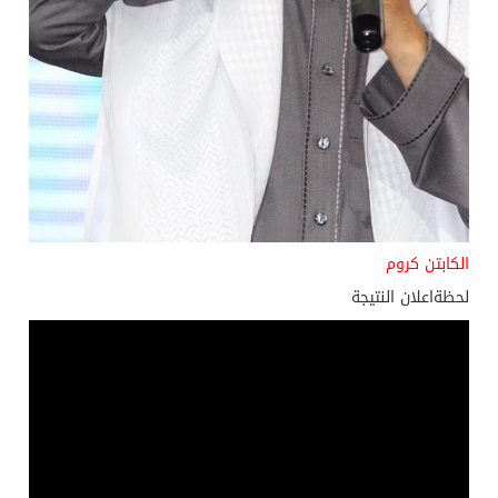
الكابتن كروم
لحظةاعلان النتيجة