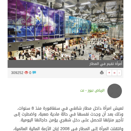
سراة عبيدة ضمن المراكز الأفضل إعلاميا في أجاويد عسير والثاني في مسار الثقافة والتراث
وزارة الحج والعمرة تعلن بدء وصول ضيوف الرحمن إلى المملكة لأداء فريضة الحج
المملكة تؤكد أهمية استمرارية العمليات التشغيلية البحرية وضمان حماية إمدادات الطاقة وسلاسل الإمداد
أمرأة تقيم في المطار
المحكمة العليا غدٍ الخميس هو المكمل لشهر رمضان
309252
0
+
=
-
الرياض نيوز - نت
تعيش امرأة داخل مطار شانغي في سنغافورة منذ 8 سنوات،
وذلك بعد أن وجدت نفسها في حالة مادية صعبة، واضطرت إلى
تأجير منزلها لتحصل على دخل شهري يؤمن حاجاتها اليومية.
وانتقلت المرأة إلى المطار في 2008 إبان الأزمة المالية العالمية،