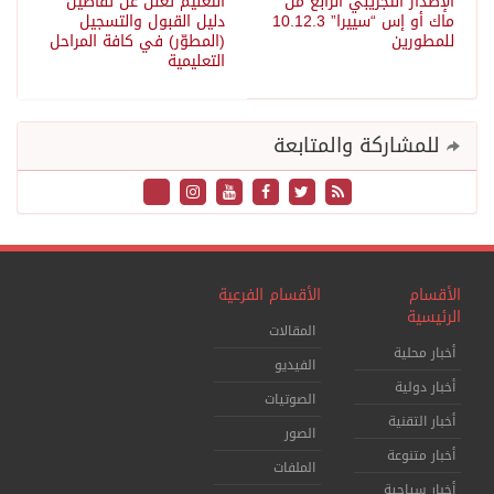
الإصدار التجريبي الرابع من
التعليم تعلن عن تفاصيل
ماك أو إس “سييرا” 10.12.3
دليل القبول والتسجيل
للمطورين
(المطوّر) في كافة المراحل
التعليمية
للمشاركة والمتابعة
الأقسام
الأقسام الفرعية
الرئيسية
المقالات
أخبار محلية
الفيديو
أخبار دولية
الصوتيات
أخبار التقنية
الصور
أخبار متنوعة
الملفات
أخبار سياحية