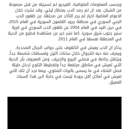
وبحسب المعلومات المتوافرة، الفيديو تم تسجيله من قبل مجموعة
من الشبان، بعد ان تم رصد الدب بمنظار ليلي، وقد نشرت خلال
الاعوام الماضية اخبار لم يجر التأكد من صحتها، عن ظهور الدب
البني السوري في منطقة جرود القلمون السورية في العام 2015،
في حين افيد في العام 2004 عن ظهور الدب السوري في قرية
سنير جنوب شرق سوريا، كما نشر خبر عن مشاهدة قطيع من الدببة
في المنطقة نفسها في العام 2011.
يذكر ان الدب يعيش في الكهوف على جوانب الجبال المنحدرة،
ويعرف عنه حبه للتجوال خلال ساعات الليل ولمسافات شاسعة جداً،
ويتنقل بخاصة في فصلي الربيع والخريف، ومن المعروف بأن الدببة
التي تعيش في مناطق مرتفعة جداً وتغطيها الثلوج تدخل طيلة
فصل الشتاء في ما يسمى بالبيات الشتوي، بينما نجد أن تلك التي
تعيش في أماكن أقل برودة ليست في حاجة الى هذا السبات
العميق.