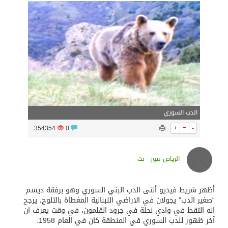
سراة عبيدة ضمن المراكز الأفضل إعلاميا في أجاويد عسير والثاني في مسار الثقافة والتراث
وزارة الحج والعمرة تعلن بدء وصول ضيوف الرحمن إلى المملكة لأداء فريضة الحج
المملكة تؤكد أهمية استمرارية العمليات التشغيلية البحرية وضمان حماية إمدادات الطاقة وسلاسل الإمداد
الدب السوري
المحكمة العليا غدٍ الخميس هو المكمل لشهر رمضان
354354
0
+
=
-
الرياض نيوز - نت
أظهر شريط فيديو أنثى الدب البني السوري وهو برفقة ديسم
“صغير الدب” يجولان في الاراضي اللبنانية المغطاة بالثلوج، يرجح
انه التقط في وادي نحلة في جرود القلمون، في وقت يعرف ان
آخر ظهور للدب السوري في المنطقة كان في العام 1958.