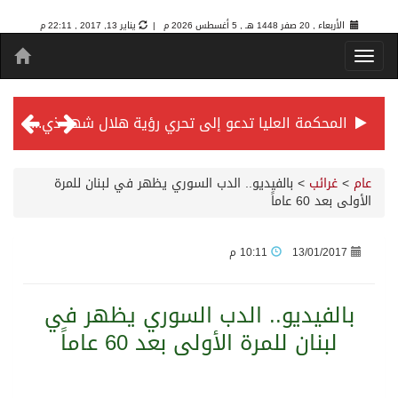
الأربعاء , 20 صفر 1448 هـ ,
5 أغسطس 2026 م |
يناير 13, 2017 , 22:11 م
المحكمة العليا تدعو إلى تحري رؤية هلال شهر ذي الحجة مساء يوم الأحد الثلاثين من شهر ذي القعدة -حسب تقويم أم القرى- التاسع والعشرين حسب قرار المحكمة العليا
سمو *ولي العهد* يرأس جلسة *مجلس الوزراء* في جدة.
عام
>
غرائب
>
بالفيديو.. الدب السوري يظهر في لبنان للمرة
الأولى بعد 60 عاماً
الائتمان المصرفي في المملكة عند أعلى مستوياته بـ3.3 تريليونات ريال بنهاية فبراير 2026
13/01/2017
10:11 م
الأهلي “سيد آسيا” ونخبتها.. “الراقي” يُتوج بلقب دوري أبطال آسيا للنخبة 2026
بالفيديو.. الدب السوري يظهر في
لبنان للمرة الأولى بعد 60 عاماً
إنفاذًا لتوجيهات خادم الحرمين الشريفين وسمو ولي العهد.. وصول التوأم الملتصق المغربي “سجى وضحى” إلى الرياض
سمو ولي العهد يرأس جلسة مجلس الوزراء في جدة