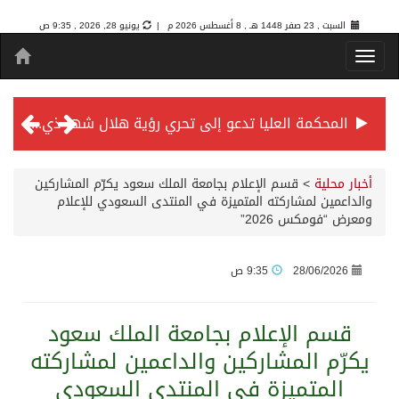
السبت , 23 صفر 1448 هـ ,
8 أغسطس 2026 م |
يونيو 28, 2026 , 9:35 ص
المحكمة العليا تدعو إلى تحري رؤية هلال شهر ذي الحجة مساء يوم الأحد الثلاثين من شهر ذي القعدة -حسب تقويم أم القرى- التاسع والعشرين حسب قرار المحكمة العليا
سمو *ولي العهد* يرأس جلسة *مجلس الوزراء* في جدة.
أخبار محلية
>
قسم الإعلام بجامعة الملك سعود يكرّم المشاركين
والداعمين لمشاركته المتميزة في المنتدى السعودي للإعلام
ومعرض “فومكس 2026”
الائتمان المصرفي في المملكة عند أعلى مستوياته بـ3.3 تريليونات ريال بنهاية فبراير 2026
28/06/2026
9:35 ص
الأهلي “سيد آسيا” ونخبتها.. “الراقي” يُتوج بلقب دوري أبطال آسيا للنخبة 2026
قسم الإعلام بجامعة الملك سعود
إنفاذًا لتوجيهات خادم الحرمين الشريفين وسمو ولي العهد.. وصول التوأم الملتصق المغربي “سجى وضحى” إلى الرياض
يكرّم المشاركين والداعمين لمشاركته
المتميزة في المنتدى السعودي
سمو ولي العهد يرأس جلسة مجلس الوزراء في جدة