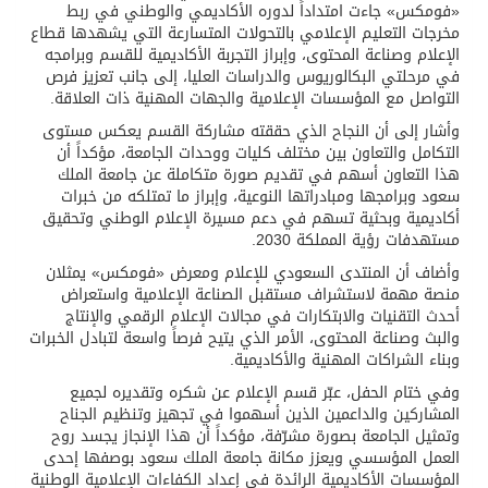
«فومكس» جاءت امتداداً لدوره الأكاديمي والوطني في ربط
مخرجات التعليم الإعلامي بالتحولات المتسارعة التي يشهدها قطاع
الإعلام وصناعة المحتوى، وإبراز التجربة الأكاديمية للقسم وبرامجه
في مرحلتي البكالوريوس والدراسات العليا، إلى جانب تعزيز فرص
التواصل مع المؤسسات الإعلامية والجهات المهنية ذات العلاقة.
وأشار إلى أن النجاح الذي حققته مشاركة القسم يعكس مستوى
التكامل والتعاون بين مختلف كليات ووحدات الجامعة، مؤكداً أن
هذا التعاون أسهم في تقديم صورة متكاملة عن جامعة الملك
سعود وبرامجها ومبادراتها النوعية، وإبراز ما تمتلكه من خبرات
أكاديمية وبحثية تسهم في دعم مسيرة الإعلام الوطني وتحقيق
مستهدفات رؤية المملكة 2030.
وأضاف أن المنتدى السعودي للإعلام ومعرض «فومكس» يمثلان
منصة مهمة لاستشراف مستقبل الصناعة الإعلامية واستعراض
أحدث التقنيات والابتكارات في مجالات الإعلام الرقمي والإنتاج
والبث وصناعة المحتوى، الأمر الذي يتيح فرصاً واسعة لتبادل الخبرات
وبناء الشراكات المهنية والأكاديمية.
وفي ختام الحفل، عبّر قسم الإعلام عن شكره وتقديره لجميع
المشاركين والداعمين الذين أسهموا في تجهيز وتنظيم الجناح
وتمثيل الجامعة بصورة مشرّفة، مؤكداً أن هذا الإنجاز يجسد روح
العمل المؤسسي ويعزز مكانة جامعة الملك سعود بوصفها إحدى
المؤسسات الأكاديمية الرائدة في إعداد الكفاءات الإعلامية الوطنية