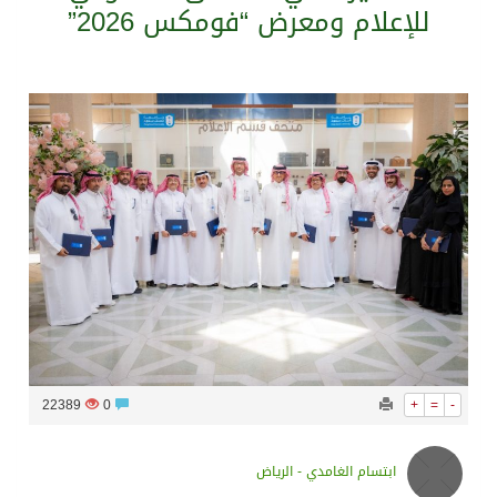
للإعلام ومعرض “فومكس 2026”
سراة عبيدة ضمن المراكز الأفضل إعلاميا في أجاويد عسير والثاني في مسار الثقافة والتراث
وزارة الحج والعمرة تعلن بدء وصول ضيوف الرحمن إلى المملكة لأداء فريضة الحج
المملكة تؤكد أهمية استمرارية العمليات التشغيلية البحرية وضمان حماية إمدادات الطاقة وسلاسل الإمداد
المحكمة العليا غدٍ الخميس هو المكمل لشهر رمضان
22389
0
+
=
-
ابتسام الغامدي - الرياض