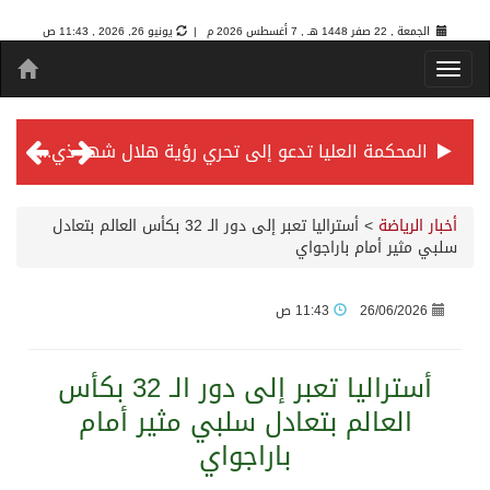
الجمعة , 22 صفر 1448 هـ ,
7 أغسطس 2026 م |
يونيو 26, 2026 , 11:43 ص
المحكمة العليا تدعو إلى تحري رؤية هلال شهر ذي الحجة مساء يوم الأحد الثلاثين من شهر ذي القعدة -حسب تقويم أم القرى- التاسع والعشرين حسب قرار المحكمة العليا
سمو *ولي العهد* يرأس جلسة *مجلس الوزراء* في جدة.
أخبار الرياضة
>
أستراليا تعبر إلى دور الـ 32 بكأس العالم بتعادل
سلبي مثير أمام باراجواي
الائتمان المصرفي في المملكة عند أعلى مستوياته بـ3.3 تريليونات ريال بنهاية فبراير 2026
26/06/2026
11:43 ص
الأهلي “سيد آسيا” ونخبتها.. “الراقي” يُتوج بلقب دوري أبطال آسيا للنخبة 2026
أستراليا تعبر إلى دور الـ 32 بكأس
العالم بتعادل سلبي مثير أمام
إنفاذًا لتوجيهات خادم الحرمين الشريفين وسمو ولي العهد.. وصول التوأم الملتصق المغربي “سجى وضحى” إلى الرياض
باراجواي
سمو ولي العهد يرأس جلسة مجلس الوزراء في جدة