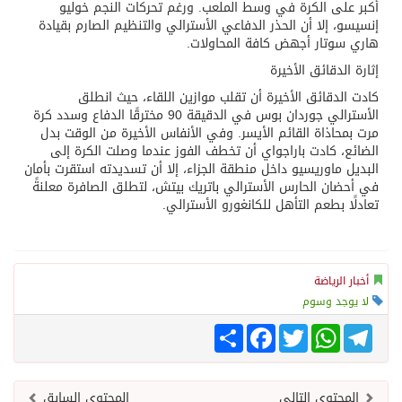
أكبر على الكرة في وسط الملعب. ورغم تحركات النجم خوليو
إنسيسو، إلا أن الحذر الدفاعي الأسترالي والتنظيم الصارم بقيادة
هاري سوتار أجهض كافة المحاولات.
إثارة الدقائق الأخيرة
كادت الدقائق الأخيرة أن تقلب موازين اللقاء، حيث انطلق
الأسترالي جوردان بوس في الدقيقة 90 مخترقًا الدفاع وسدد كرة
مرت بمحاذاة القائم الأيسر. وفي الأنفاس الأخيرة من الوقت بدل
الضائع، كادت باراجواي أن تخطف الفوز عندما وصلت الكرة إلى
البديل ماوريسيو داخل منطقة الجزاء، إلا أن تسديدته استقرت بأمان
في أحضان الحارس الأسترالي باتريك بيتش، لتطلق الصافرة معلنةً
تعادلًا بطعم التأهل للكانغورو الأسترالي.
أخبار الرياضة
لا يوجد وسوم
Telegram
WhatsApp
Twitter
انشر
Facebook
المحتوى التالي
المحتوى السابق