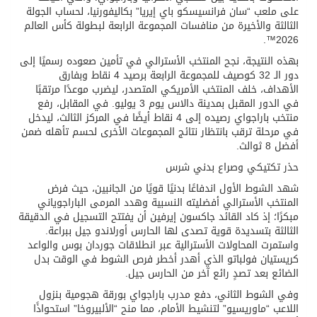
على ملعب “سان فرانسيسكو باي إيريا” بكاليفورنيا، لحساب الجولة
الثالثة والأخيرة من منافسات المجموعة الرابعة لبطولة كأس العالم
2026™.
بهذه النتيجة، نجح المنتخب الأسترالي في تأمين صعوده رسميًا إلى
دور الـ 32 كوصيف للمجموعة الرابعة برصيد 4 نقاط وبفارق
الأهداف، خلف المنتخب الأمريكي المتصدر، ليضرب موعدًا مرتقبًا
في الدور المقبل بمدينة دالاس يوم 3 يوليو. في المقابل، رفع
منتخب باراجواي رصيده إلى 4 نقاط أيضًا في المركز الثالث، ليدخل
في مرحلة ترقب بانتظار نتائج المجموعات الأخرى لحسم تأهله ضمن
أفضل 8 ثوالث.
حذر تكتيكي وصراع بدني شرس
شهد الشوط الأول اندفاعًا بدنيًا قويًا من الجانبين، حيث فرض
المنتخب الأسترالي أفضليته النسبية وهدد المرمى الباراجوياني
مبكرًا؛ إذ كاد القائد جاكسون إيرفين أن يفتتح التسجيل في الدقيقة
الثالثة بتسديدة قوية تصدى لها الحارس أورلاندو جيل ببراعة.
واستمرت المحاولات الأسترالية عبر انطلاقات جوردان بوس والواعد
كريستيان فولباتو الذي أهدر أخطر فرص الشوط في الوقت بدل
الضائع بعد تصدٍ رائع آخر من الحارس جيل.
وفي الشوط الثاني، دفع مدرب باراجواي بورقة هجومية بنزول
اللاعب “ماوريسيو” لتنشيط الأمام، مما منح “الألبيروخا” استحواذًا