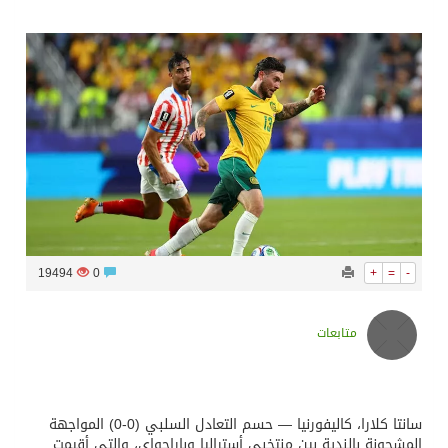
سراة عبيدة ضمن المراكز الأفضل إعلاميا في أجاويد عسير والثاني في مسار الثقافة والتراث
وزارة الحج والعمرة تعلن بدء وصول ضيوف الرحمن إلى المملكة لأداء فريضة الحج
المملكة تؤكد أهمية استمرارية العمليات التشغيلية البحرية وضمان حماية إمدادات الطاقة وسلاسل الإمداد
المحكمة العليا غدٍ الخميس هو المكمل لشهر رمضان
19494
0
+
=
-
متابعات
سانتا كلارا، كاليفورنيا — حسم التعادل السلبي (0-0) المواجهة
المشحونة بالندية بين منتخبي أستراليا وباراجواي، والتي أقيمت