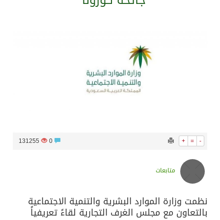
جائحة كورونا
سراة عبيدة ضمن المراكز الأفضل إعلاميا في أجاويد عسير والثاني في مسار الثقافة والتراث
وزارة الحج والعمرة تعلن بدء وصول ضيوف الرحمن إلى المملكة لأداء فريضة الحج
المملكة تؤكد أهمية استمرارية العمليات التشغيلية البحرية وضمان حماية إمدادات الطاقة وسلاسل الإمداد
المحكمة العليا غدٍ الخميس هو المكمل لشهر رمضان
131255
0
+
=
-
متابعات
نظمت وزارة الموارد البشرية والتنمية الاجتماعية
بالتعاون مع مجلس الغرف التجارية لقاءً تعريفياً