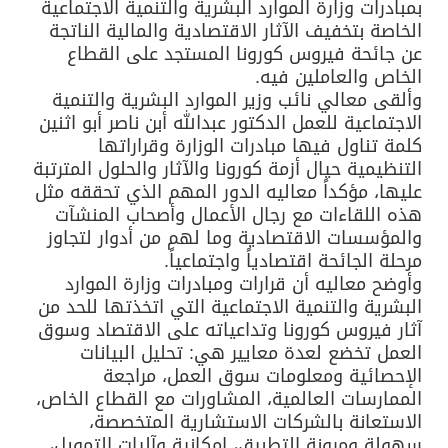
بمبادرات وزارة الموارد البشرية والتنمية الاجتماعية
الخاصة بتخفيف الآثار الاقتصادية والمالية الناتجة
عن جائحة فيروس كورونا المستجد على القطاع
الخاص والعاملين فيه.
وألقى معالي نائب وزير الموارد البشرية والتنمية
الاجتماعية للعمل الدكتور عبدالله أبن ناصر أبو اثنين
كلمة تناول فيها مبادرات الوزارة وقراراتها
التنظيمية حيال أزمة كورونا والآثار والحلول المترتبة
عليها، مؤكداً معاليه الدور المهم الذي تحققه مثل
هذه اللقاءات مع رجال الأعمال وأصحاب المنشآت
والمؤسسات الاقتصادية وما لهم من أدوار لتجاوز
مرحلة الجائحة اقتصادياً واجتماعياً.
وأوضح معاليه أن قرارات ومبادرات وزارة الموارد
البشرية والتنمية الاجتماعية التي اتخذتها للحد من
آثار فيروس كورونا وتداعياته على الاقتصاد وسوق
العمل تخضع لعدة معايير هي: تحليل البيانات
الإحصائية ومعلومات سوق العمل، مراجعة
الممارسات العالمية، المشاورات مع القطاع الخاص،
الاستعانة بالشركات الاستشارية المتخصصة،
سهولة ومرونة التطبيق، إمكانية وآليات التمويل،