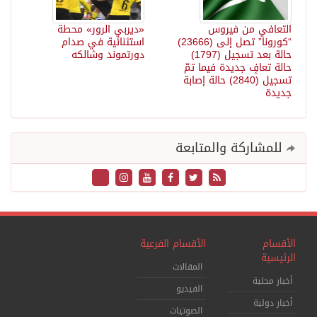
التعافي من فيروس
«ديربي الرور» محطة
“كورونا” تصل إلى (23666)
استثنائية في صدام
حالة بعد تسجيل (1797)
دورتموند وشالكه
حالة تعافٍ جديدة فيما تمّ
تسجيل (2840) حالة إصابة
جديدة
للمشاركة والمتابعة
الأقسام
الأقسام الفرعية
الرئيسية
المقالات
أخبار محلية
الفيديو
أخبار دولية
الصوتيات