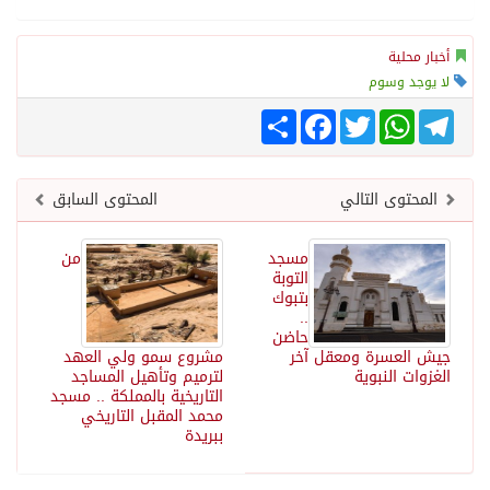
أخبار محلية
لا يوجد وسوم
Telegram
WhatsApp
Twitter
انشر
Facebook
المحتوى التالي
المحتوى السابق
مسجد
من
التوبة
بتبوك
..
حاضن
جيش العسرة ومعقل آخر
مشروع سمو ولي العهد
الغزوات النبوية
لترميم وتأهيل المساجد
التاريخية بالمملكة .. مسجد
محمد المقبل التاريخي
ببريدة