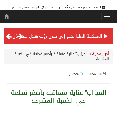
السبت , 23 صفر 1448 هـ ,
8 أغسطس 2026 م |
مايو 15, 2020 , 15:24 م
المحكمة العليا تدعو إلى تحري رؤية هلال شهر ذي الحجة مساء يوم الأحد الثلاثين من شهر ذي القعدة -حسب تقويم أم القرى- التاسع والعشرين حسب قرار المحكمة العليا
سمو *ولي العهد* يرأس جلسة *مجلس الوزراء* في جدة.
أخبار محلية
>
الميزاب” عناية متعاقبة بأصغر قطعة في الكعبة
المشرفة
الائتمان المصرفي في المملكة عند أعلى مستوياته بـ3.3 تريليونات ريال بنهاية فبراير 2026
15/05/2020
3:24 م
الأهلي “سيد آسيا” ونخبتها.. “الراقي” يُتوج بلقب دوري أبطال آسيا للنخبة 2026
الميزاب” عناية متعاقبة بأصغر قطعة
في الكعبة المشرفة
إنفاذًا لتوجيهات خادم الحرمين الشريفين وسمو ولي العهد.. وصول التوأم الملتصق المغربي “سجى وضحى” إلى الرياض
سمو ولي العهد يرأس جلسة مجلس الوزراء في جدة