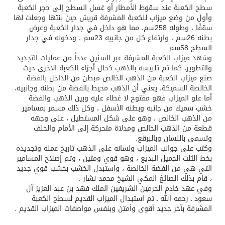
سطح الكعبة عند سقوط الأمطار أو غسل السطح إلى حجر الكعبة
وأول من وضع ميزاب للكعبة المشرفة قريش حين بنتها وجعلت لها
سقفًا ، وطوله 258سم، مما هو داخل في جدار الكعبة وعرض
بطنه 26سم ، وارتفاع كل من جانبيه 23سم ، ودخوله في جدار
السطح 58سم .
وشهد ميزاب الكعبة المشرفة عبر السنين عدداً من عمليات التجديد
والتطوير، كما تم تلبيسه بالذهب كحال أجزاء الكعبة الأخرى حيث
صنع ميزاب الكعبة من الذهب الخالص مبطن من الداخل بالفضة
الخالصة السميكة، يعني أن الذهب محيط بالفضة من بطنه وجانبيه،
أما علو الميزاب فهو مفتوح لا غطاء عليه وبين الذهب والفضة
خشب سميك من جانبه وبطنه الأسفل ، وكل ذلك مسمر بمسامير
من الذهب الخالص ، وهو على شكل المستطيل ، على وجهه
قطعة من الذهب الخالص ومدلاة متحركة إلى الأمام والخلف
وتسمى باللسان وبالبرقع.
وكتب على جوانب الميزاب ولسانه على الذهب تاريخ عمله وتجديده
بخط الثلث الجميل البديع ، وهو قوي ومتين ، وتم إصلاح المسامير
التي هي من الفضة الخالصة ، واستبدل الخشب بخشب قوي جديد
، قام بذلك الصائغ المكي الشيخ محمد نشار .
وفي عهد خادم الحرمين الشريفين الملك فهد بن عبد العزيز آل
سعود ـ رحمه الله ـ تم استبدال الميزاب القديم لسطح الكعبة
المشرفة بآخر جديد أقوى وأمتن وبنفس مواصفات الميزاب القديم .