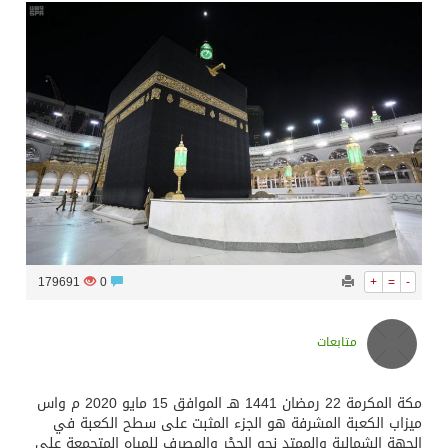
سراة عبيدة ضمن المراكز الأفضل إعلاميا في أجاويد عسير والثاني في مسار الثقافة والتراث
وزارة الحج والعمرة تعلن بدء وصول ضيوف الرحمن إلى المملكة لأداء فريضة الحج
المملكة تؤكد أهمية استمرارية العمليات التشغيلية البحرية وضمان حماية إمدادات الطاقة وسلاسل الإمداد
المحكمة العليا غدٍ الخميس هو المكمل لشهر رمضان
179691
0
+
=
-
متابعات
مكة المكرمة 22 رمضان 1441 هـ الموافق 15 مايو 2020 م واس
ميزاب الكعبة المشرفة هو الجزء المثبت على سطح الكعبة في
الجهة الشمالية والممتد نحو الحِجْر والمصرف للمياه المتجمعة على