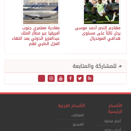
مهاجم النصر أحمد موسى
مغادرة معتمري جنوب
يحل ثالثاً على مستوى
أفريقيا عبر مطار الملك
هدافي المونديال
عبدالعزيز الدولي بعد انتهاء
العزل الطبي لهم
للمشاركة والمتابعة
الأقسام
الأقسام الفرعية
الرئيسية
المقالات
أخبار محلية
الفيديو
أخبار دولية