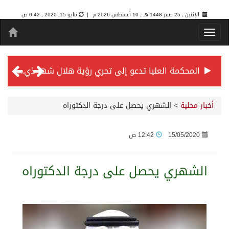
الإثنين , 25 صفر 1448 هـ ,
10 أغسطس 2026 م |
مايو 15, 2020 , 0:42 ص
المحكمة العليا تدعو إلى تحري رؤية هلال شهر ذي الحجة مساء يوم الأحد الثلاثين من شهر ذي القعدة -حسب تقويم أم القرى- التاسع والعشرين حسب قرار المحكمة العليا
سمو *ولي العهد* يرأس جلسة *مجلس الوزراء* في جدة.
أخبار محلية
>
الشهري يحصل على درجة الدكتوراه
الائتمان المصرفي في المملكة عند أعلى مستوياته بـ3.3 تريليونات ريال بنهاية فبراير 2026
15/05/2020
12:42 ص
الأهلي “سيد آسيا” ونخبتها.. “الراقي” يُتوج بلقب دوري أبطال آسيا للنخبة 2026
الشهري يحصل على درجة الدكتوراه
إنفاذًا لتوجيهات خادم الحرمين الشريفين وسمو ولي العهد.. وصول التوأم الملتصق المغربي “سجى وضحى” إلى الرياض
سمو ولي العهد يرأس جلسة مجلس الوزراء في جدة