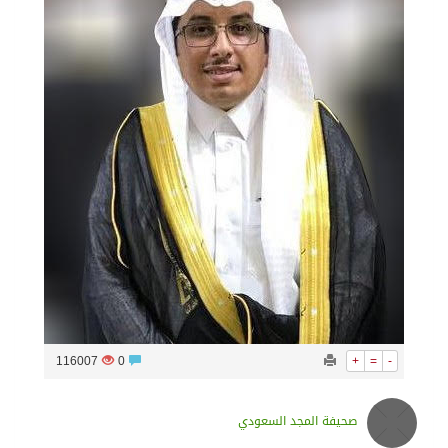
سراة عبيدة ضمن المراكز الأفضل إعلاميا في أجاويد عسير والثاني في مسار الثقافة والتراث
وزارة الحج والعمرة تعلن بدء وصول ضيوف الرحمن إلى المملكة لأداء فريضة الحج
المملكة تؤكد أهمية استمرارية العمليات التشغيلية البحرية وضمان حماية إمدادات الطاقة وسلاسل الإمداد
المحكمة العليا غدٍ الخميس هو المكمل لشهر رمضان
116007
0
+
=
-
صحيفة المجد السعودي