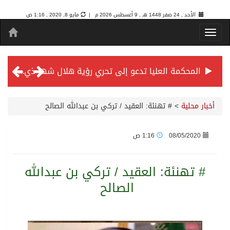
الأحد , 24 صفر 1448 هـ ,
9 أغسطس 2026 م |
مايو 8, 2020 , 1:16 ص
المحكمة العليا تدعو إلى تحري رؤية هلال شهر ذي الحجة مساء يوم الأحد الثلاثين من شهر ذي القعدة -حسب تقويم أم القرى- التاسع والعشرين حسب قرار المحكمة العليا
سمو *ولي العهد* يرأس جلسة *مجلس الوزراء* في جدة.
أخبار محلية
>
# تهنئة: العقيد / تركي بن عبدالله الصالح
الائتمان المصرفي في المملكة عند أعلى مستوياته بـ3.3 تريليونات ريال بنهاية فبراير 2026
08/05/2020
1:16 ص
الأهلي “سيد آسيا” ونخبتها.. “الراقي” يُتوج بلقب دوري أبطال آسيا للنخبة 2026
# تهنئة: العقيد / تركي بن عبدالله
الصالح
إنفاذًا لتوجيهات خادم الحرمين الشريفين وسمو ولي العهد.. وصول التوأم الملتصق المغربي “سجى وضحى” إلى الرياض
سمو ولي العهد يرأس جلسة مجلس الوزراء في جدة