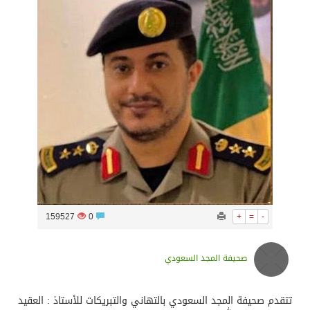
سراة عبيدة ضمن المراكز الأفضل إعلاميا في أجاويد عسير والثاني في مسار الثقافة والتراث
وزارة الحج والعمرة تعلن بدء وصول ضيوف الرحمن إلى المملكة لأداء فريضة الحج
المملكة تؤكد أهمية استمرارية العمليات التشغيلية البحرية وضمان حماية إمدادات الطاقة وسلاسل الإمداد
المحكمة العليا غدٍ الخميس هو المكمل لشهر رمضان
159527
0
+
=
-
صحيفة المجد السعودي
تتقدم صحيفة المجد السعودي بالتهاني والتبريكات للأستاذ : العقيد