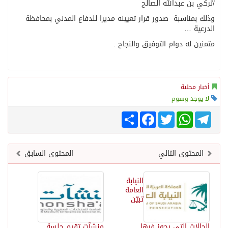
/تركي بن عبدالله الصالح
وذلك بمناسبة صدور قرار تعيينه مديرا للدفاع المدني بمحافظة
الدرعية …
متمنين له دوام التوفيق والنجاح .
أخبار محلية
لا يوجد وسوم
Telegram
WhatsApp
Twitter
انشر
Facebook
المحتوى التالي
المحتوى السابق
النيابة
العامة
تبيّن
الحالات التى يجوز فيها
منشآت تقيم جلسة