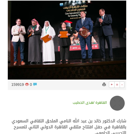
سراة عبيدة ضمن المراكز الأفضل إعلاميا في أجاويد عسير والثاني في مسار الثقافة والتراث
وزارة الحج والعمرة تعلن بدء وصول ضيوف الرحمن إلى المملكة لأداء فريضة الحج
المملكة تؤكد أهمية استمرارية العمليات التشغيلية البحرية وضمان حماية إمدادات الطاقة وسلاسل الإمداد
المحكمة العليا غدٍ الخميس هو المكمل لشهر رمضان
159919
0
+
=
-
القاهرة /هدى الخطيب
شارك الدكتور خالد بن عبد الله النامي الملحق الثقافي السعودي
بالقاهرة في حفل افتتاح ملتقي القاهرة الدولي الثاني للمسرح
التجريبي الجامعي