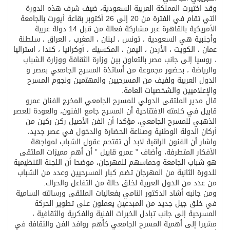
وقد اختيرت المملكة العربية السعودية، ضيف شرف هذه الدورة
التي تقام في الفترة من 20 إلى 26 أكتوبر بقاعة أيورت بالجامعة
الأمريكية بالقاهرة عبر مشاركة فعالة من قبل 14 دولة عربية
وأجنبية هي السعودية ، تونس ، لبنان ، المغرب ، العراق ، سلطنة
عمان ، الكويت ، الأردن ، اليمن ، المكسيك ، أوكرانيا ، كندا ، استراليا
، روسيا إلى جانب مصر بالتعاون بين وزارة الثقافة ووزارة الشباب
والرياضة ، بحضور مجموعة من أساتذة المسرح الجامعي بمصر و
الدول العربية ولفيف من المسرحيين والمهتمين ونجوم المسرح
والإعلاميين والشخصيات العامة.
قال مدير الملتقى الدولي للمسرح الجامعي المخرج الفنان عمرو
قابيل في كلمته الافتتاحية أن المسرح جامع الفنون، والعودة للعصر
الذهبي للمسرح الجامعي، مؤكدا أن الفن الأصيل ركن ركين من
أركان الدولة الوطنية وصناعة الحضارة والدخول في عصر جديد،
واشار أن الفنون الراقية لابد أن تقتحم عقول الشباب لمواجهة
الأفكار المتطرفة، وأضاف ” عمرو قابيل ” أن أهم مميزات الملتقى
هو شباب الجامعة وحماسهم للمهرجان، موضحا أن اللجنة التنظيمية
للدورة الثانية من المهرجان تضم كبار المسرحيين وعدد من الشباب
من عدد من الدول العربية لخلق حالة من التفاعل والحراك.
ومن جانبه أشاد الدكتور النامي بفعاليات الملتقى ورسالته السامية
في خلق جيل جديد من المبدعين يعملون على تطوير الحركة
المسرحية إلى جانب تبادل الخبرات الفنية والفكرية والثقافية ،
مشيرا إلى أهمية المسرح الجامعي كأهم روافد الفن والثقافة في