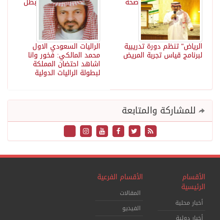
صحة
بطل
الرياض" تنظم دورة تدريبية
الراليات السعودي الاول
لبرنامج قياس تجربة المريض
محمد المالكي: فخور وانا
اشاهد احتضان المملكة
لبطولة الراليات الدولية
للمشاركة والمتابعة
الأقسام
الأقسام الفرعية
الرئيسية
المقالات
أخبار محلية
الفيديو
أخبار دولية