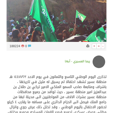
سراة عبيدة ضمن المراكز الأفضل إعلاميا في أجاويد عسير والثاني في مسار الثقافة والتراث
وزارة الحج والعمرة تعلن بدء وصول ضيوف الرحمن إلى المملكة لأداء فريضة الحج
المملكة تؤكد أهمية استمرارية العمليات التشغيلية البحرية وضمان حماية إمدادات الطاقة وسلاسل الإمداد
188224
0
+
=
-
المحكمة العليا غدٍ الخميس هو المكمل لشهر رمضان
ريما العسيري - أبها
لذكرى اليوم الوطني التاسع والثمانون في يوم الاحد ١٤٤١/١/٢٣ هـ
منطقة عسير تشهد احتفالا لم يسبق له مثيل في تاريخها ،
باشراف ومتابعة صاحب السمو الملكي الامير تركي بن طلال بن
عبدالعزيز امير منطقة عسير ، حيث توافد من جميع محافظات
منطقة عسير عشرات الالاف من المواطنيين الى مدينة ابها من
جامع الملك فيصل الى الحزام الدائري على مسافه ما يقارب ٤ كيلو
لحضور الاحتفال باليوم الوطني ، وقد تخلل ذلك عرض جوي وانزال
مظلي وعرض عسكري لجميع فروع القوات المسلحه وجميع مختلف