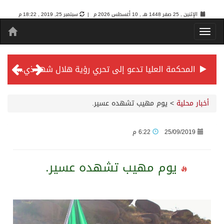
الإثنين , 25 صفر 1448 هـ ,
10 أغسطس 2026 م |
سبتمبر 25, 2019 , 18:22 م
المحكمة العليا تدعو إلى تحري رؤية هلال شهر ذي الحجة مساء يوم الأحد الثلاثين من شهر ذي القعدة -حسب تقويم أم القرى- التاسع والعشرين حسب قرار المحكمة العليا
سمو *ولي العهد* يرأس جلسة *مجلس الوزراء* في جدة.
أخبار محلية
>
يوم مهيب تشهده عسير.
الائتمان المصرفي في المملكة عند أعلى مستوياته بـ3.3 تريليونات ريال بنهاية فبراير 2026
25/09/2019
6:22 م
الأهلي “سيد آسيا” ونخبتها.. “الراقي” يُتوج بلقب دوري أبطال آسيا للنخبة 2026
يوم مهيب تشهده عسير.
إنفاذًا لتوجيهات خادم الحرمين الشريفين وسمو ولي العهد.. وصول التوأم الملتصق المغربي “سجى وضحى” إلى الرياض
سمو ولي العهد يرأس جلسة مجلس الوزراء في جدة